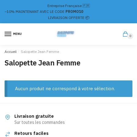
Passer
Aller
Entreprise Française 🇫🇷
à
au
–10%
MAINTENANT AVEC LE CODE
PROMO10
la
contenu
LIVRAISON OFFERTE 📦
navigation
MENU
0
Accueil
/
Salopette Jean Femme
Salopette Jean Femme
Aucun produit ne correspond à votre sélection.
Livraison gratuite
Sur toutes les commandes
Retours faciles